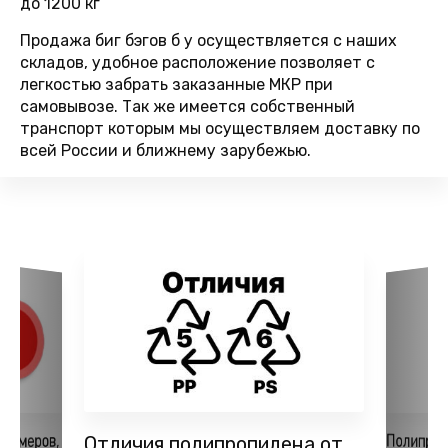
до 1200 кг
Продажа биг бэгов б у осуществляется с наших
складов, удобное расположение позволяет с
легкостью забрать заказанные МКР при
самовывозе. Так же имеется собственный
транспорт которым мы осуществляем доставку по
всей России и ближнему зарубежью.
Полипро
лимеров,
Отличия полипропилена от