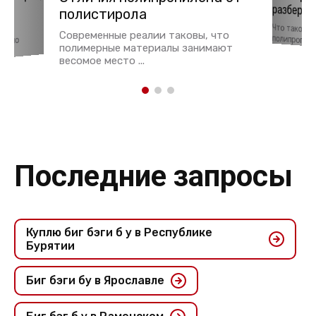
разберем
ья
полистирола
Что такое 
тки
Современные реалии таковы, что
полипропиле
давно
полимерные материалы занимают
весомое место ...
Последние запросы
Куплю биг бэги б у в Республике
Бурятии
Биг бэги бу в Ярославле