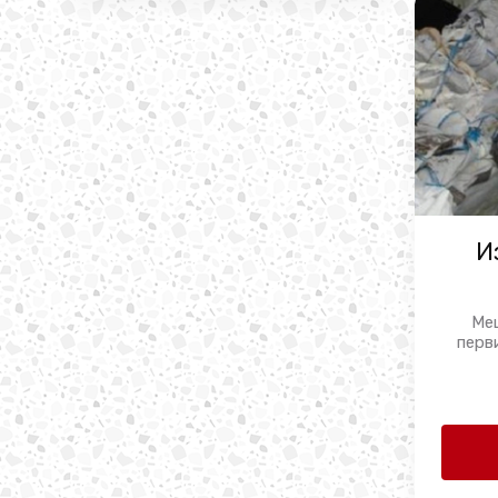
И
Ме
перв