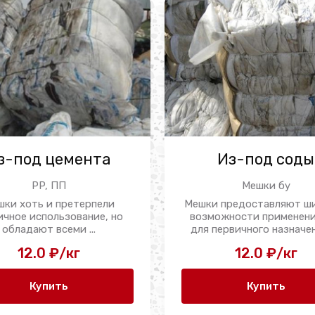
з-под цемента
Из-под соды
PP, ПП
Мешки бу
шки хоть и претерпели
Мешки предоставляют ш
ичное использование, но
возможности применени
обладают всеми ...
для первичного назначени
12.0 ₽/кг
12.0 ₽/кг
Купить
Купить