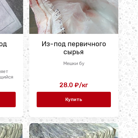
од
Из-под первичного
а
сырья
Мешки бу
ляет
ющийся
я,
28.0 ₽/кг
Купить