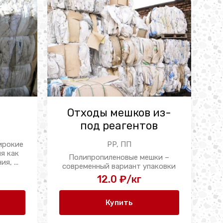
Отходы мешков из-
под реагентов
ирокие
PP, ПП
я как
Полипропиленовые мешки –
я, ...
современный вариант упаковки
сыпучих продовольственных и ...
12.0 ₽/кг
Купить