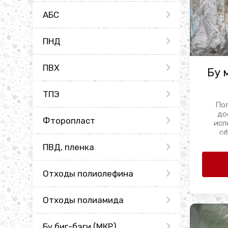
АБС
ПНД
ПВХ
Бу 
ТПЭ
По
до
Фторопласт
исп
сф
ПВД, пленка
Отходы полиолефина
Отходы полиамида
Бу биг-бэги (МКР)