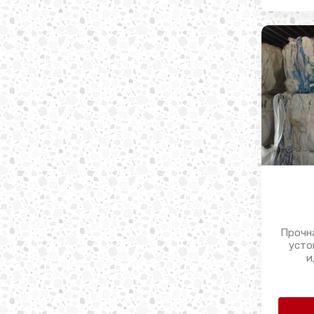
Прочн
усто
и